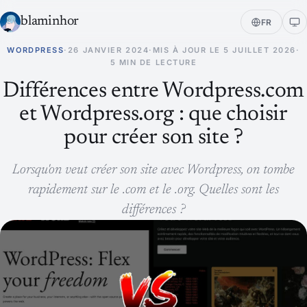
blaminhor
FR
WORDPRESS
·
26 JANVIER 2024
·
MIS À JOUR LE
5 JUILLET 2026
·
5 MIN DE LECTURE
Différences entre Wordpress.com
et Wordpress.org : que choisir
pour créer son site ?
Lorsqu'on veut créer son site avec Wordpress, on tombe
rapidement sur le .com et le .org. Quelles sont les
différences ?