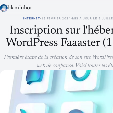
blaminhor
INTERNET
·
13 FÉVRIER 2024
·
MIS À JOUR LE
5 JUILL
Inscription sur l'hé
WordPress Faaaster (1 
Première étape de la création de son site WordPress
web de confiance. Voici toutes les ét