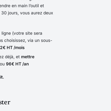
endre en main l’outil et
es 30 jours, vous aurez deux
ligne (votre site sera
s choisissez, via un sous-
2€ HT /mois
ez déjà, et
mettre
ou
96€ HT /an
t.
ster