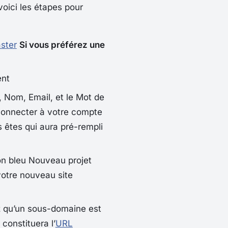
voici les étapes pour
aster
Si vous préférez une
ent
,
Nom
,
Email
, et le
Mot de
connecter à votre compte
 êtes
qui aura pré-rempli
on bleu
Nouveau projet
otre nouveau site
z qu’un sous-domaine est
constituera l’
URL