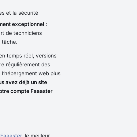
s et la sécurité
ument exceptionnel
:
rt de techniciens
a tâche.
 en temps réel, versions
vre régulièrement des
à l’hébergement web plus
us avez déjà un site
votre compte Faaaster
e
Faaaster
, le meilleur