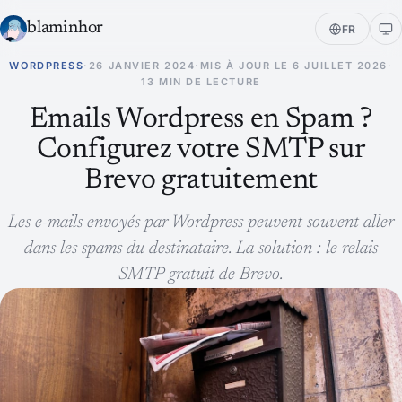
blaminhor
FR
WORDPRESS
·
26 JANVIER 2024
·
MIS À JOUR LE
6 JUILLET 2026
·
13 MIN DE LECTURE
Emails Wordpress en Spam ?
Configurez votre SMTP sur
Brevo gratuitement
Les e-mails envoyés par Wordpress peuvent souvent aller
dans les spams du destinataire. La solution : le relais
SMTP gratuit de Brevo.